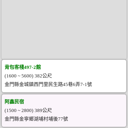
背包客棧497-2館
(1600 ~ 5600) 382公尺
金門縣金城鎮西門里民生路45巷6弄7-1號
阿鑫民宿
(1500 ~ 2800) 389公尺
金門縣金寧鄉湖埔村埔後77號