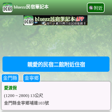
bluezz民宿筆記本
附近
親愛的民宿二館附近住宿
金門縣
金寧鄉
愛渡假
(1200 ~ 2800) 13公尺
金門縣金寧鄉埔邊103號