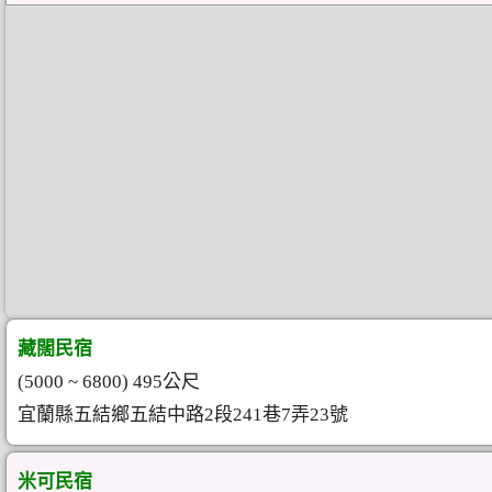
藏闊民宿
(5000 ~ 6800) 495公尺
宜蘭縣五結鄉五結中路2段241巷7弄23號
米可民宿