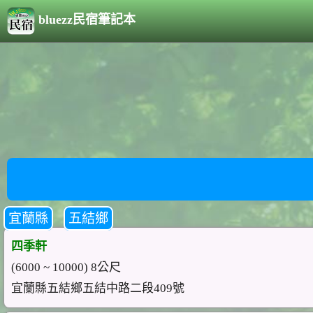
bluezz民宿筆記本
宜蘭縣
五結鄉
四季軒
(6000 ~ 10000) 8公尺
宜蘭縣五結鄉五結中路二段409號