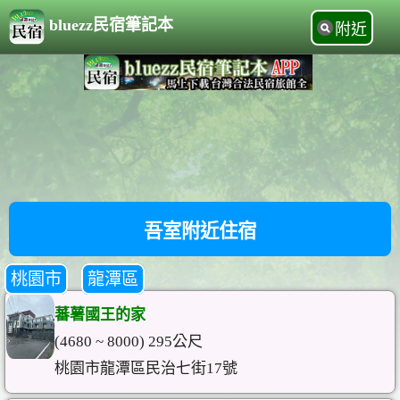
bluezz民宿筆記本
附近
吾室附近住宿
桃園市
龍潭區
蕃薯國王的家
(4680 ~ 8000) 295公尺
桃園市龍潭區民治七街17號