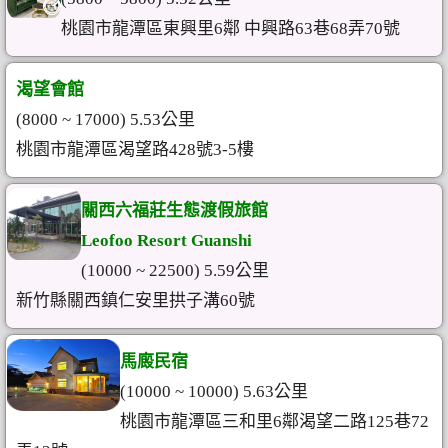
桃園市龍潭區東興里6鄰 中興路63巷68弄70號
渴望會館
(8000 ~ 17000) 5.53公里
桃園市龍潭區渴望路428號3-5樓
關西六福莊生態渡假旅館
Leofoo Resort Guanshi
(10000 ~ 22500) 5.59公里
新竹縣關西鎮仁安里拱子溝60號
馬廄民宿
(10000 ~ 10000) 5.63公里
桃園市龍潭區三和里6鄰渴望二路125巷72