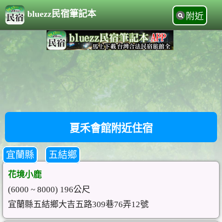
bluezz民宿筆記本
附近
夏禾會館附近住宿
宜蘭縣
五結鄉
花境小鹿
(6000 ~ 8000) 196公尺
宜蘭縣五結鄉大吉五路309巷76弄12號