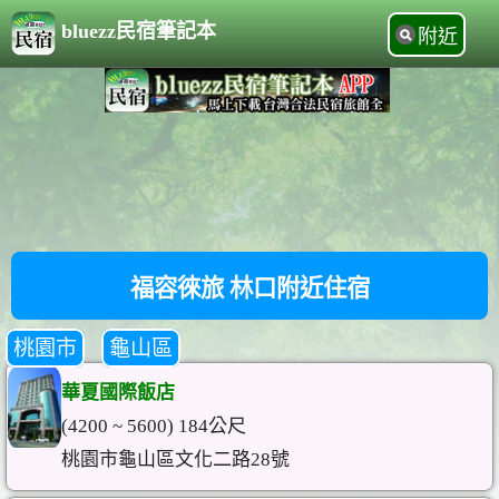
bluezz民宿筆記本
附近
福容徠旅 林口附近住宿
桃園市
龜山區
華夏國際飯店
(4200 ~ 5600) 184公尺
桃園市龜山區文化二路28號