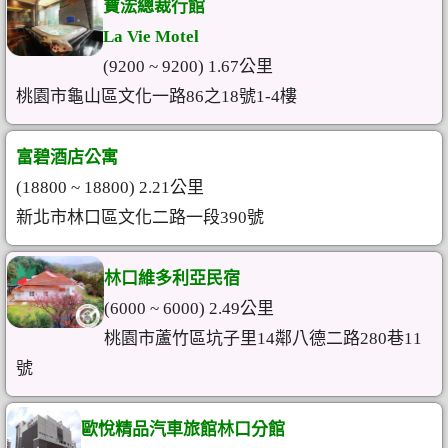
寶浤總裁行館
La Vie Motel
(9200 ~ 9200) 1.67公里
桃園市龜山區文化一路86之18號1-4樓
富碧酒店公寓
(18800 ~ 18800) 2.21公里
新北市林口區文化二路一段390號
林口維多利亞民宿
(6000 ~ 6000) 2.49公里
桃園市蘆竹區坑子里14鄰八德二路280巷11
號
歐悅精品汽車旅館林口分館