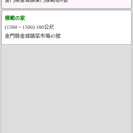
金門縣金城鎮東門模範街8號
模範の家
(1500 ~ 1500) 180公尺
金門縣金城鎮菜市場45號