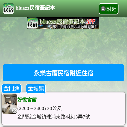
bluezz民宿筆記本
附近
永樂古厝民宿附近住宿
金門縣
金城鎮
好悅會館
(2200 ~ 3400) 30公尺
金門縣金城鎮珠浦東路4巷13弄7號