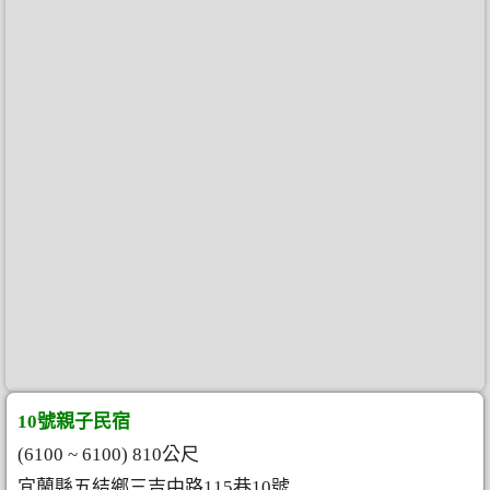
10號親子民宿
(6100 ~ 6100) 810公尺
宜蘭縣五結鄉三吉中路115巷10號