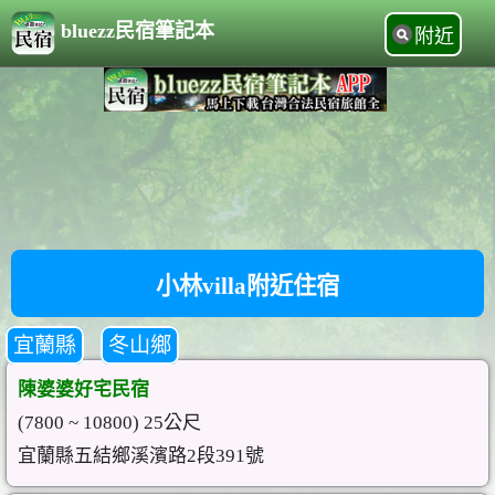
bluezz民宿筆記本
附近
小林villa附近住宿
宜蘭縣
冬山鄉
陳婆婆好宅民宿
(7800 ~ 10800) 25公尺
宜蘭縣五結鄉溪濱路2段391號