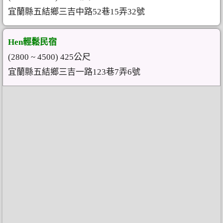
宜蘭縣五結鄉三吉中路52巷15弄32號
Hen輕鬆民宿
(2800 ~ 4500) 425公尺
宜蘭縣五結鄉三吉一路123巷7弄6號