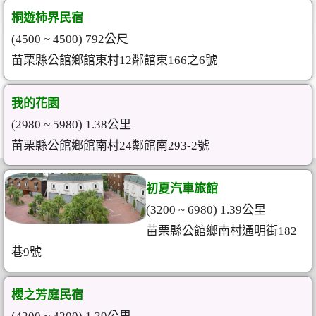
桐遊柿界民宿
(4500 ~ 4500) 792公尺
苗栗縣公館鄉館東村12鄰館東166之6號
我的花園
(2980 ~ 5980) 1.38公里
苗栗縣公館鄉館南村24鄰館南293-2號
初夏汽車旅館
(3200 ~ 6980) 1.39公里
苗栗縣公館鄉南村通明街182
巷9號
櫻之芳庭民宿