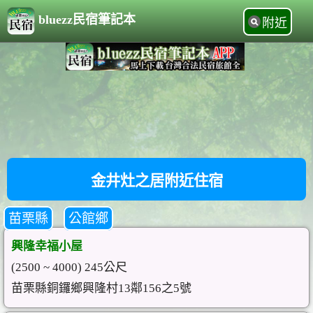
bluezz民宿筆記本
附近
金井灶之居附近住宿
苗栗縣
公館鄉
興隆幸福小屋
(2500 ~ 4000) 245公尺
苗栗縣銅鑼鄉興隆村13鄰156之5號