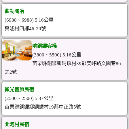
曲動陶冶
(6988 ~ 6988) 5.16公里
興隆村四鄰46-20號
响銅鑼客棧
(3800 ~ 5500) 5.16公里
苗栗縣銅鑼鄉銅鑼村39鄰雙峰路文園巷86
之2號
微光書旅民宿
(2500 ~ 2500) 5.37公里
苗栗縣銅鑼鄉銅鑼村19鄰中正路5號
北河村民宿