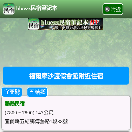
bluezz民宿筆記本
附近
福爾摩沙渡假會館附近住宿
宜蘭縣
五結鄉
鸚鵡民宿
(7800 ~ 7800) 147公尺
宜蘭縣五結鄉傳藝路1段88號