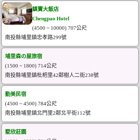
鎮寶大飯店
Chengpao Hotel
(4500 ~ 10000) 707公尺
南投縣埔里鎮忠孝路299號
埔里森の屋旅宿
(1500 ~ 1800) 714公尺
南投縣埔里鎮枇杷里42鄰樹人二街238號
勤美民宿
(4500 ~ 4500) 784公尺
南投縣埔里鎮北門里2鄰北平街112號
墅欣莊園