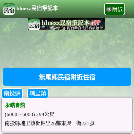
bluezz民宿筆記本
附近
無尾熊民宿附近住宿
南投縣
埔里鎮
永皓會館
(6000 ~ 6000) 299公尺
南投縣埔里鎮枇杷里26鄰東興一街231號