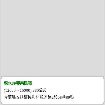
親水89饗樂民宿
(12000 ~ 16000) 380公尺
宜蘭縣五結鄉協和村親河路2段58巷89號