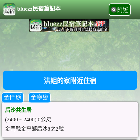
bluezz民宿筆記本
附近
洪姐的家附近住宿
金門縣
金寧鄉
后沙共生居
(2400 ~ 2400) 0公尺
金門縣金寧鄉后沙8之2號