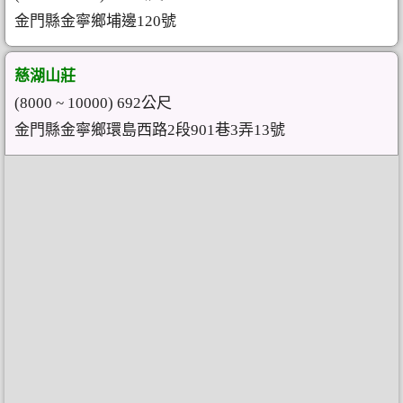
金門縣金寧鄉埔邊120號
慈湖山莊
(8000 ~ 10000) 692公尺
金門縣金寧鄉環島西路2段901巷3弄13號