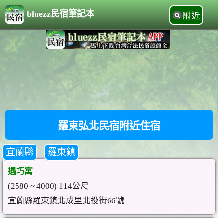
bluezz民宿筆記本
附近
羅東弘北民宿附近住宿
宜蘭縣
羅東鎮
遇巧寓
(2580 ~ 4000) 114公尺
宜蘭縣羅東鎮北成里北投街66號