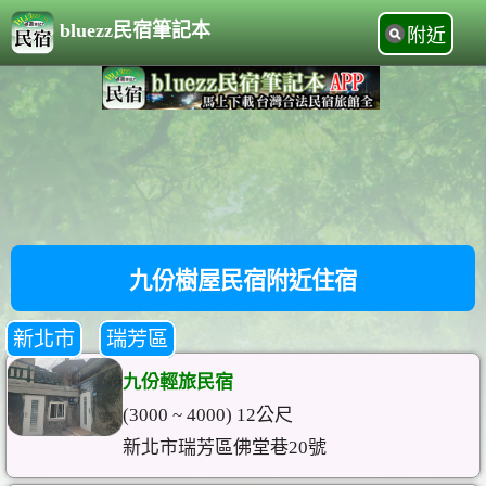
bluezz民宿筆記本
附近
九份樹屋民宿附近住宿
新北市
瑞芳區
九份輕旅民宿
(3000 ~ 4000) 12公尺
新北市瑞芳區佛堂巷20號