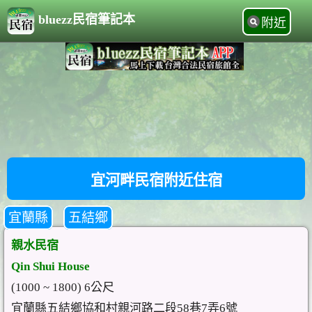
bluezz民宿筆記本
附近
宜河畔民宿附近住宿
宜蘭縣
五結鄉
親水民宿
Qin Shui House
(1000 ~ 1800) 6公尺
宜蘭縣五結鄉協和村親河路二段58巷7弄6號