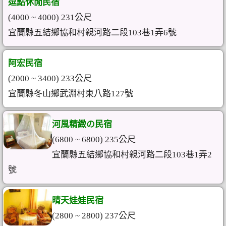
逗點休閒民宿
(4000 ~ 4000) 231公尺
宜蘭縣五結鄉協和村親河路二段103巷1弄6號
阿宏民宿
(2000 ~ 3400) 233公尺
宜蘭縣冬山鄉武淵村東八路127號
河風精緻の民宿
(6800 ~ 6800) 235公尺
宜蘭縣五結鄉協和村親河路二段103巷1弄2
號
晴天娃娃民宿
(2800 ~ 2800) 237公尺