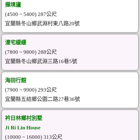
擷境廬
(4500 ~ 5400) 287公尺
宜蘭縣冬山鄉武淵村東八路20號
漫宅緩緩
(7800 ~ 9800) 288公尺
宜蘭縣冬山鄉武淵三路16巷5號
海田行館
(7900 ~ 9900) 293公尺
宜蘭縣五結鄉公園二路27巷36號
衿日林鄉村別墅
Ji Ri Lin House
(10000 ~ 16000) 313公尺