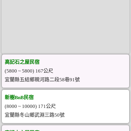
高記石之屋民宿
(5800 ~ 5800) 167公尺
宜蘭縣五結鄉親河路二段58巷91號
新樹BnB民宿
(8000 ~ 10000) 171公尺
宜蘭縣冬山鄉武淵三路50號