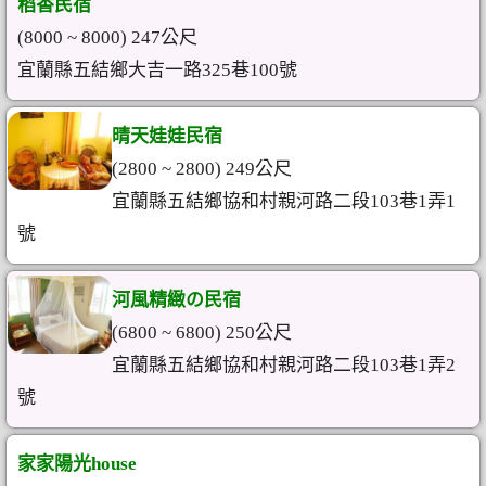
稻香民宿
(8000 ~ 8000) 247公尺
宜蘭縣五結鄉大吉一路325巷100號
晴天娃娃民宿
(2800 ~ 2800) 249公尺
宜蘭縣五結鄉協和村親河路二段103巷1弄1
號
河風精緻の民宿
(6800 ~ 6800) 250公尺
宜蘭縣五結鄉協和村親河路二段103巷1弄2
號
家家陽光house