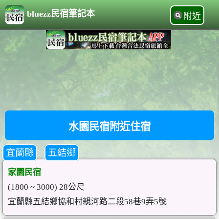
bluezz民宿筆記本
附近
水園民宿附近住宿
宜蘭縣
五結鄉
家園民宿
(1800 ~ 3000) 28公尺
宜蘭縣五結鄉協和村親河路二段58巷9弄5號