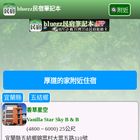
bluezz民宿筆記本
附近
厚道的家附近住宿
宜蘭縣
五結鄉
香草星空
Vanilla Star Sky B & B
(4800 ~ 6000) 25公尺
宜蘭縣五結鄉錦眾村大眾五路310號