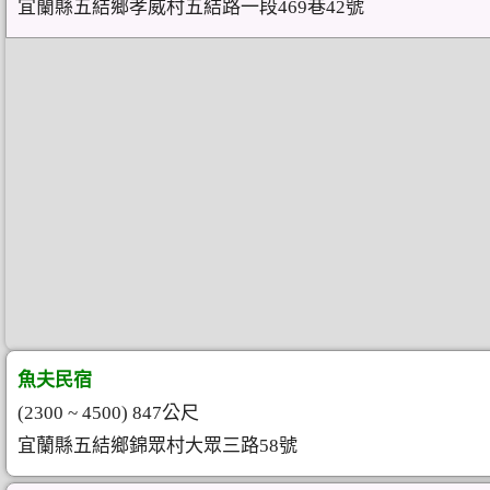
宜蘭縣五結鄉孝威村五結路一段469巷42號
魚夫民宿
(2300 ~ 4500) 847公尺
宜蘭縣五結鄉錦眾村大眾三路58號