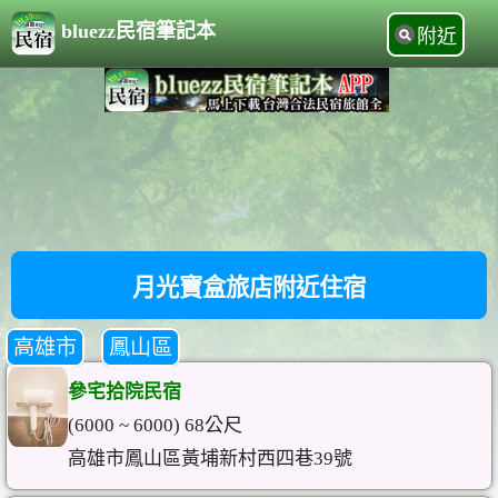
bluezz民宿筆記本
附近
月光寶盒旅店附近住宿
高雄市
鳳山區
參宅拾院民宿
(6000 ~ 6000) 68公尺
高雄市鳳山區黃埔新村西四巷39號