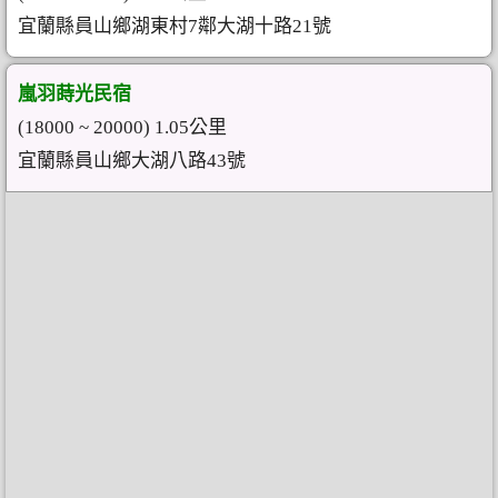
宜蘭縣員山鄉湖東村7鄰大湖十路21號
嵐羽蒔光民宿
(18000 ~ 20000) 1.05公里
宜蘭縣員山鄉大湖八路43號