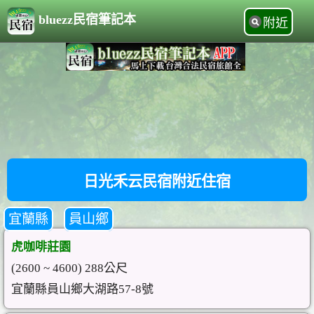
bluezz民宿筆記本
附近
日光禾云民宿附近住宿
宜蘭縣
員山鄉
虎咖啡莊園
(2600 ~ 4600) 288公尺
宜蘭縣員山鄉大湖路57-8號