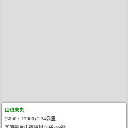
山也未央
(3000 ~ 12000) 2.34公里
宜蘭縣員山鄉隘界六路269號