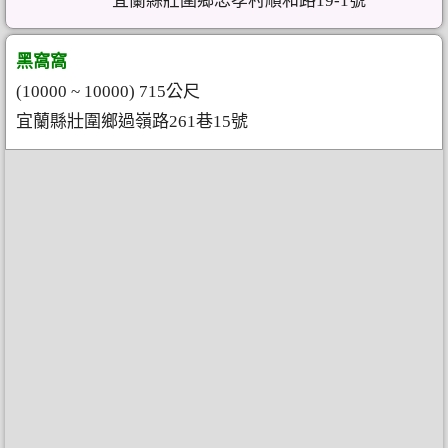
宜蘭縣壯圍鄉忠孝村順和路19-1號
黑窩窩
(10000 ~ 10000) 715公尺
宜蘭縣壯圍鄉過嶺路261巷15號