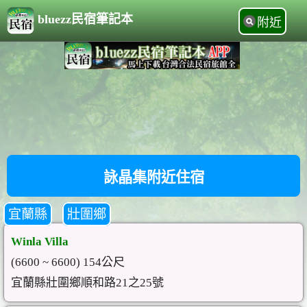
bluezz民宿筆記本
附近
詠晶集附近住宿
宜蘭縣
壯圍鄉
Winla Villa
(6600 ~ 6600) 154公尺
宜蘭縣壯圍鄉順和路21之25號