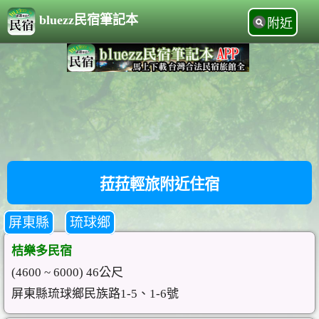
bluezz民宿筆記本
附近
菈菈輕旅附近住宿
屏東縣
琉球鄉
桔樂多民宿
(4600 ~ 6000) 46公尺
屏東縣琉球鄉民族路1-5、1-6號