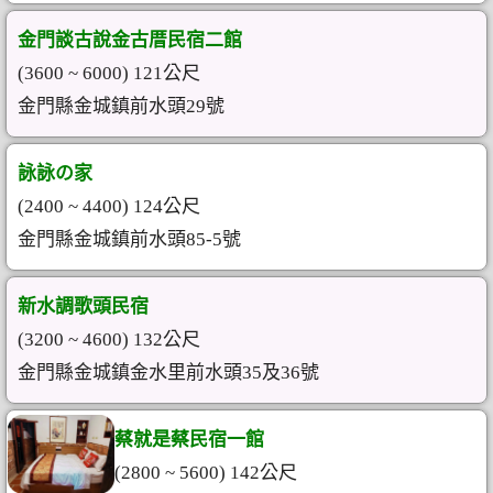
金門談古說金古厝民宿二館
(3600 ~ 6000) 121公尺
金門縣金城鎮前水頭29號
詠詠の家
(2400 ~ 4400) 124公尺
金門縣金城鎮前水頭85-5號
新水調歌頭民宿
(3200 ~ 4600) 132公尺
金門縣金城鎮金水里前水頭35及36號
蔡就是蔡民宿一館
(2800 ~ 5600) 142公尺