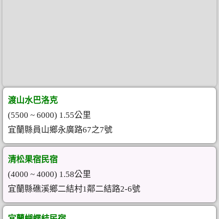
渡山水巴洛克
(5500 ~ 6000) 1.55公里
宜蘭縣員山鄉永廣路67之7號
清松果宿民宿
(4000 ~ 4000) 1.58公里
宜蘭縣礁溪鄉二結村1鄰二結路2-6號
宜蘭蝴蝶結民宿