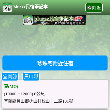
bluezz民宿筆記本
附近
珍珠宅附近住宿
宜蘭縣
員山鄉
莫(MO)
(10000 ~ 12000) 0公尺
宜蘭縣員山鄉枕山村枕山十二路101號