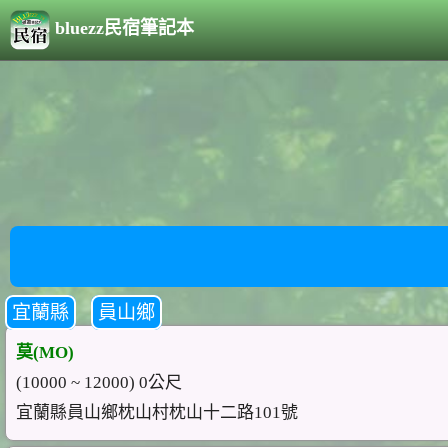
bluezz民宿筆記本
宜蘭縣
員山鄉
莫(MO)
(10000 ~ 12000) 0公尺
宜蘭縣員山鄉枕山村枕山十二路101號