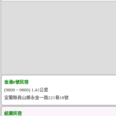
金湯8號民宿
(9800 ~ 9800) 1.41公里
宜蘭縣員山鄉永金一路221巷18號
結識民宿