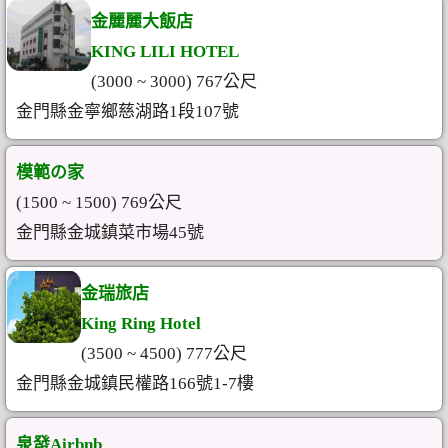
金麗麗大飯店
KING LILI HOTEL
(3000 ~ 3000) 767公尺
金門縣金寧鄉慈湖路1段107號
模範の家
(1500 ~ 1500) 769公尺
金門縣金城鎮菜市場45號
金瑞旅店
King Ring Hotel
(3500 ~ 4500) 777公尺
金門縣金城鎮民權路166號1-7樓
泉發Airbnb