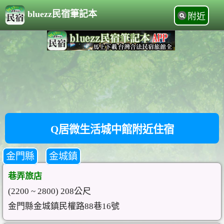
bluezz民宿筆記本
附近
Q居微生活城中館附近住宿
金門縣
金城鎮
巷弄旅店
(2200 ~ 2800) 208公尺
金門縣金城鎮民權路88巷16號