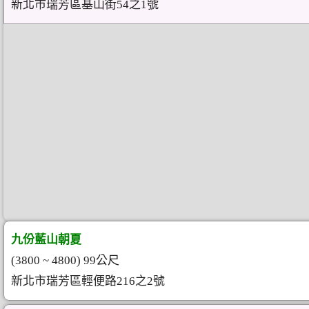
新北市瑞芳區基山街54之1號
九份藍山朝夏
(3800 ~ 4800) 99公尺
新北市瑞芳區輕便路216之2號