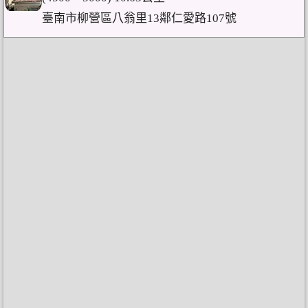
臺南市柳營區八翁里13鄰仁愛路107號