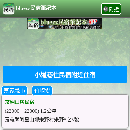
bluezz民宿筆記本
附近
小道巷往民宿附近住宿
嘉義縣市
竹崎鄉
京玥山居民宿
(22000 ~ 22000) 1.2公里
嘉義縣阿里山鄉樂野村樂野5之5號