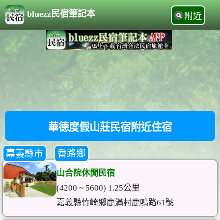
bluezz民宿筆記本
附近
華德度假山莊民宿附近住宿
嘉義縣市
番路鄉
山合院休閒民宿
(4200 ~ 5600) 1.25公里
嘉義縣竹崎鄉鹿滿村鹿鳴路61號