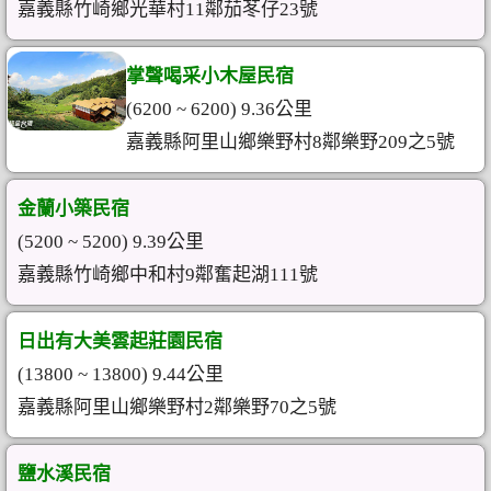
嘉義縣竹崎鄉光華村11鄰茄苳仔23號
掌聲喝采小木屋民宿
(6200 ~ 6200) 9.36公里
嘉義縣阿里山鄉樂野村8鄰樂野209之5號
金蘭小築民宿
(5200 ~ 5200) 9.39公里
嘉義縣竹崎鄉中和村9鄰奮起湖111號
日出有大美雲起莊園民宿
(13800 ~ 13800) 9.44公里
嘉義縣阿里山鄉樂野村2鄰樂野70之5號
鹽水溪民宿