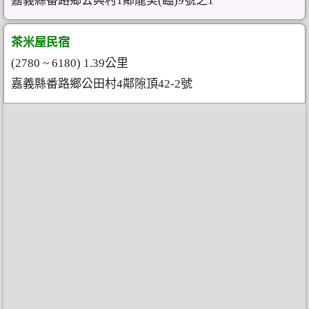
嘉義縣番路鄉公興村1鄰龍美(臨)9號之1
茶米屋民宿
(2780 ~ 6180) 1.39公里
嘉義縣番路鄉公田村4鄰隙頂42-2號