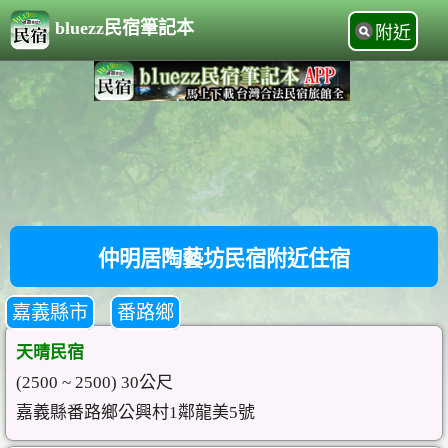
bluezz民宿筆記本
附近
仲明居陶藝坊民宿附近住宿
嘉義縣市
番路鄉
天晴民宿
(2500 ~ 2500) 30公尺
嘉義縣番路鄉公興村1鄰龍美5號