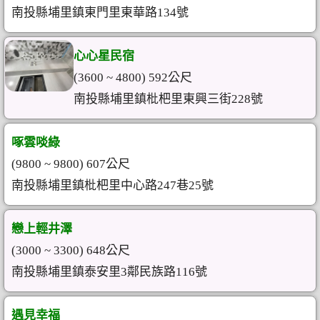
南投縣埔里鎮東門里東華路134號
心心星民宿
(3600 ~ 4800) 592公尺
南投縣埔里鎮枇杷里東興三街228號
啄雲啖綠
(9800 ~ 9800) 607公尺
南投縣埔里鎮枇杷里中心路247巷25號
戀上輕井澤
(3000 ~ 3300) 648公尺
南投縣埔里鎮泰安里3鄰民族路116號
遇見幸福