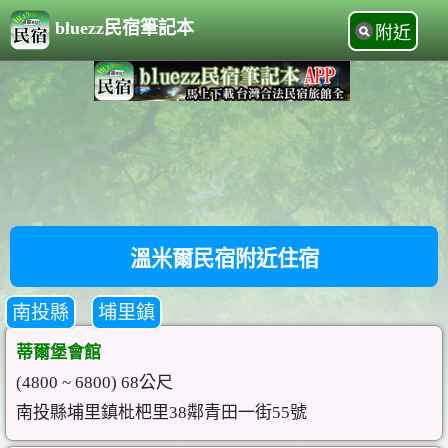
bluezz民宿筆記本
附近
溫米爾民宿附近住宿
南投縣
埔里鎮
蒂爾堡會館
(4800 ~ 6800) 68公尺
南投縣埔里鎮枇杷里38鄰青田一街55號