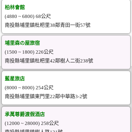
柏林會館
(4880 ~ 6800) 68公尺
南投縣埔里鎮枇杷里38鄰青田一街57號
埔里森の屋旅宿
(1500 ~ 1800) 226公尺
南投縣埔里鎮枇杷里42鄰樹人二街238號
藍星旅店
(8000 ~ 8000) 254公尺
南投縣埔里鎮東門里22鄰中華路3-2號
承萬尊爵渡假酒店
(12000 ~ 28000) 258公尺