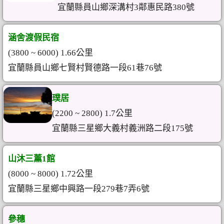
宜蘭縣員山鄉深溝村3鄰惠民路380號
涵舍渡假民宿
(3800 ~ 6000) 1.66公里
宜蘭縣員山鄉七賢村賢德路一段61巷76號
璞居
(2200 ~ 2800) 1.7公里
宜蘭縣三星鄉大義村義洲路二段175號
山沐三薰1館
(8000 ~ 8000) 1.72公里
宜蘭縣三星鄉中興路一段279巷7弄6號
參穗