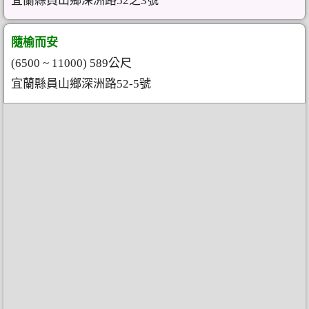
宜蘭縣員山鄉深洲路52之3號
隨榆而安
(6500 ~ 11000) 589公尺
宜蘭縣員山鄉深洲路52-5號