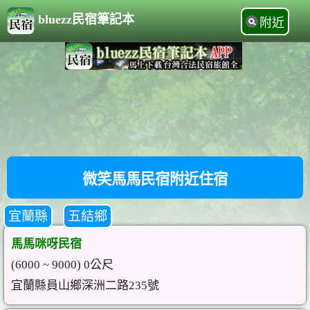
bluezz民宿筆記本
附近
微笑馬馬民宿附近住宿
宜蘭縣
五結鄉
馬馬咪呀民宿
(6000 ~ 9000) 0公尺
宜蘭縣員山鄉深洲二路235號