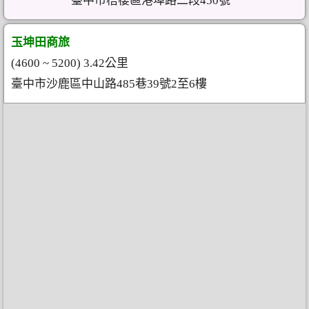
臺中市梧棲區港埠路二段450號
玉坤田商旅
(4600 ~ 5200) 3.42公里
臺中市沙鹿區中山路485巷39號2至6樓