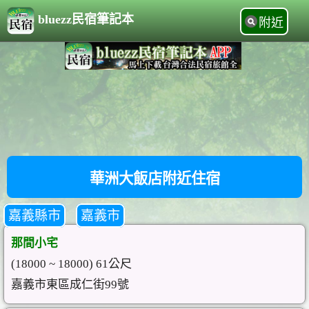
bluezz民宿筆記本
附近
華洲大飯店附近住宿
嘉義縣市
嘉義市
那間小宅
(18000 ~ 18000) 61公尺
嘉義市東區成仁街99號