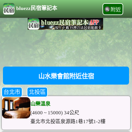
bluezz民宿筆記本
附近
山水樂會館附近住宿
台北市
北投區
山樂溫泉
(4600 ~ 15000) 34公尺
臺北市北投區泉源路1巷17號1-2樓