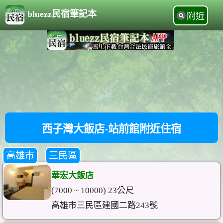
bluezz民宿筆記本
附近
西子灣大飯店-站前館附近住宿
高雄市
三民區
華宏大飯店
(7000 ~ 10000) 23公尺
高雄市三民區建國二路243號