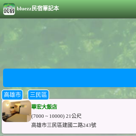
bluezz民宿筆記本
高雄市
三民區
華宏大飯店
(7000 ~ 10000) 21公尺
高雄市三民區建國二路243號