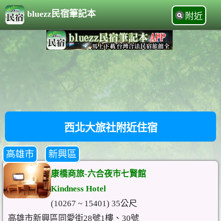
bluezz民宿筆記本
附近
西北大旅社附近住宿
高雄市
新興區
康橋商旅-六合夜市七賢館
Kindness Hotel
(10267 ~ 15401) 35公尺
高雄市新興區同愛街28號1樓、30號