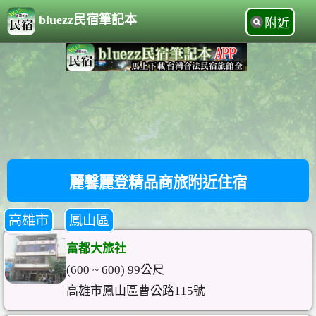
bluezz民宿筆記本
附近
麗馨麗登精品商旅附近住宿
高雄市
鳳山區
富都大旅社
(600 ~ 600) 99公尺
高雄市鳳山區曹公路115號