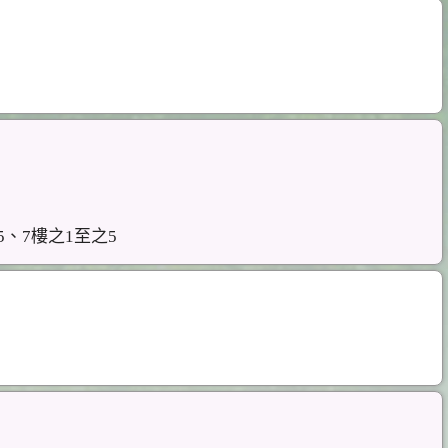
5、7樓之1至之5