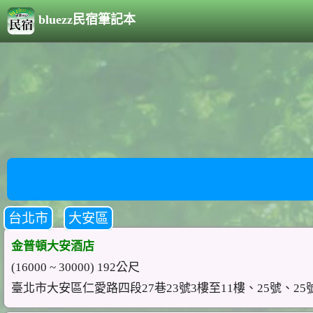
bluezz民宿筆記本
台北市
大安區
金普頓大安酒店
(16000 ~ 30000) 192公尺
臺北市大安區仁愛路四段27巷23號3樓至11樓、25號、25號