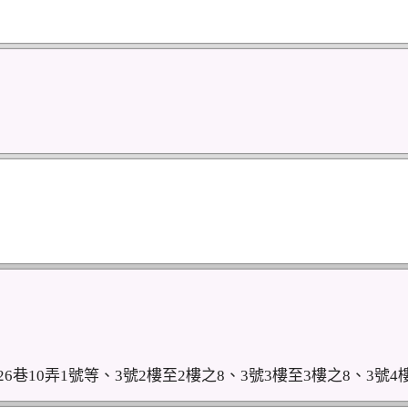
巷10弄1號等、3號2樓至2樓之8、3號3樓至3樓之8、3號4樓