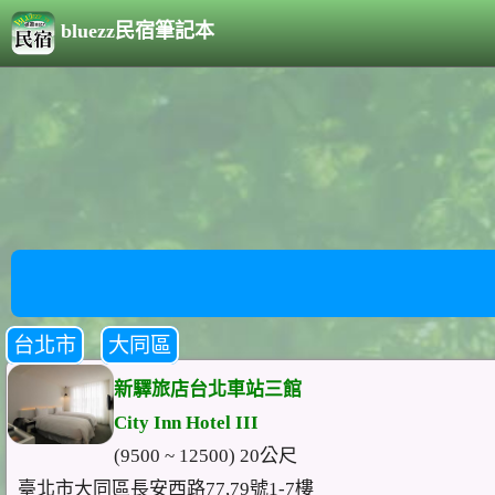
bluezz民宿筆記本
台北市
大同區
新驛旅店台北車站三館
City Inn Hotel III
(9500 ~ 12500) 20公尺
臺北市大同區長安西路77,79號1-7樓