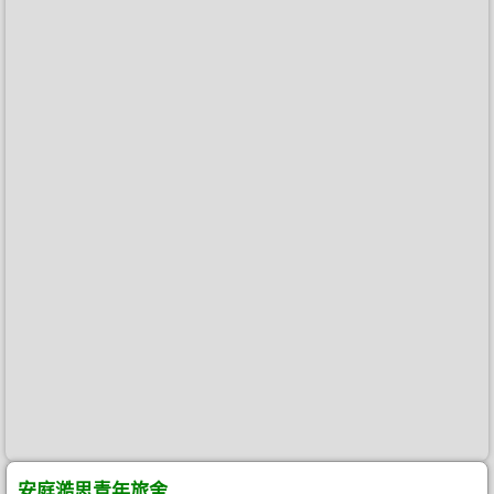
安庭澔思青年旅舍