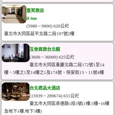
意芙旅店
if-inn
(5980 ~ 9900) 620公尺
臺北市大同區延平北路二段197號2樓
互舍商旅台北館
(3600 ~ 36000) 625公尺
臺北市大同區重慶北路二段172號1至14
樓、5樓之1至14樓之1及174號、保安街13、11號4樓
台北君品大酒店
(15939 ~ 289674) 631公尺
臺北市大同區承德路1段3號(1樓.5樓~16樓
及地下1樓.地下3樓)