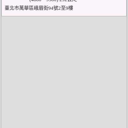
臺北市萬華區峨眉街94號2至9樓