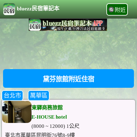
bluezz民宿筆記本
附近
黛芬旅館附近住宿
台北市
萬華區
東驛商務旅館
E-HOUSE hotel
(8000 ~ 12000) 1公尺
臺北市萬華區昆明街76號8-9樓