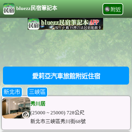
bluezz民宿筆記本
附近
愛莉亞汽車旅館附近住宿
新北市
三峽區
秀川居
(25000 ~ 25000) 728公尺
新北市三峽區秀川街68號