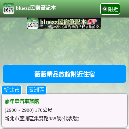
bluezz民宿筆記本
附近
薇薇精品旅館附近住宿
新北市
蘆洲區
嘉年華汽車旅館
(2900 ~ 2900) 170公尺
新北市蘆洲區集賢路385號(代表號)