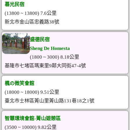
暮光民宿
(13800 ~ 13800) 7.6公里
新北市金山區忠義路38號
盛德民宿
Sheng De Homesta
(1800 ~ 3000) 8.18公里
基隆市七堵區瑪東里9鄰大同街47-4號
楓の微笑會館
(18000 ~ 18000) 9.51公里
臺北市士林區菁山里菁山路131巷18之1號
智慧環境會館-菁山遊憩區
(3500 ~ 10000) 9.82公里