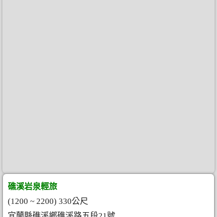
礁溪岩泉輕旅
(1200 ~ 2200) 330公尺
宜蘭縣礁溪鄉礁溪路五段21號