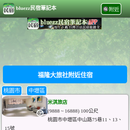
bluezz民宿筆記本
附近
福隆大旅社附近住宿
桃園市
中壢區
米淇旅店
(9888 ~ 16888) 100公尺
桃園市中壢區中山路75巷11、13、
15號