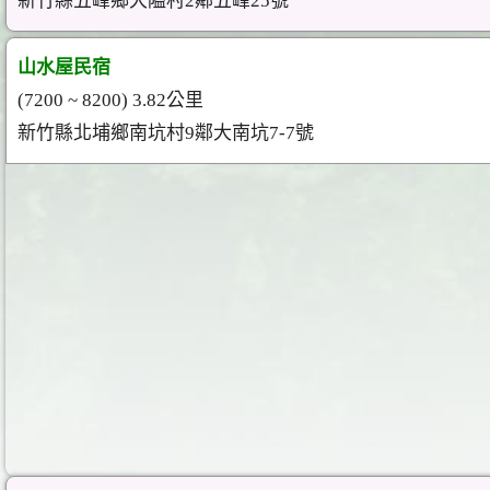
新竹縣五峰鄉大隘村2鄰五峰25號
山水屋民宿
(7200 ~ 8200) 3.82公里
新竹縣北埔鄉南坑村9鄰大南坑7-7號