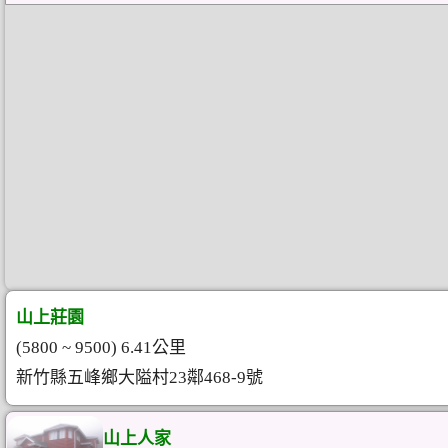
山上莊園
(5800 ~ 9500) 6.41公里
新竹縣五峰鄉大隘村23鄰468-9號
山上人家