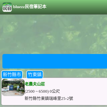
bluezz民宿筆記本
新竹縣市
竹東鎮
老農夫山莊
(2500 ~ 6500) 0公尺
新竹縣竹東鎮瑞峰里25-2號