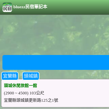
bluezz民宿筆記本
宜蘭縣
頭城鎮
頭城休閒旅館一館
(2900 ~ 4500) 103公尺
宜蘭縣頭城鎮更新路125之1號